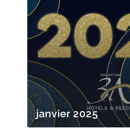
janvier 2025