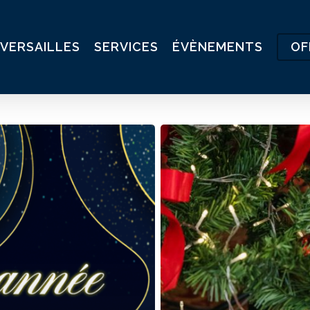
VERSAILLES
SERVICES
ÉVÈNEMENTS
OF