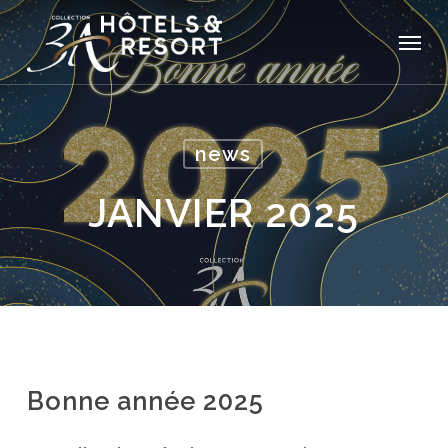
Skip
Menu
to
main
content
news
JANVIER 2025
Bonne année 2025