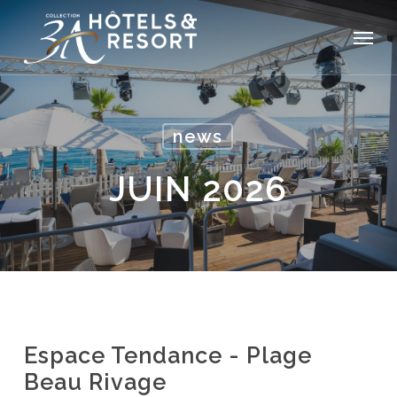
Skip
Menu
to
main
content
news
JUIN 2026
Espace Tendance - Plage
Beau Rivage